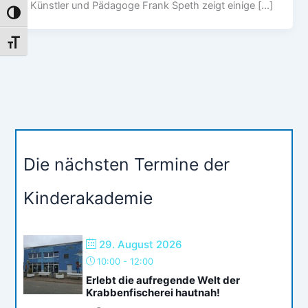
Künstler und Pädagoge Frank Speth zeigt einige […]
Umschalten auf hohe Kontraste
Schrift vergrößern
Die nächsten Termine der
Kinderakademie
29. August 2026
10:00
-
12:00
Erlebt die aufregende Welt der
Krabbenfischerei hautnah!